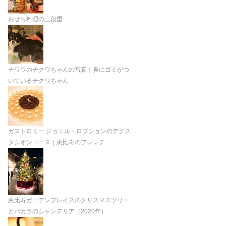
おせち料理の三段重
チワワのチクワちゃんの写真｜鼻にゴミがつ
いているチクワちゃん
ガストロミー ジョエル・ロブションのデグス
タシオンコース｜恵比寿のフレンチ
恵比寿ガーデンプレイスのクリスマスツリー
とバカラのシャンデリア（2020年）