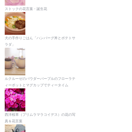
ストックの花言葉・誕生花
犬の手作りごはん「ハンバーグ丼とポテトサ
ラダ」
ルクルーゼのパウダーパープルのフローラテ
ィーポットとマグカップでティータイム
西洋桜草（プリムラマラコイデス）の花の写
真＆花言葉