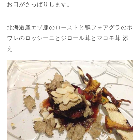
お口がさっぱりします。
北海道産エゾ鹿のローストと鴨フォアグラのポ
ワレのロッシーニとジロール茸とマコモ茸 添
え