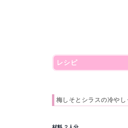
レシピ
梅しそとシラスの冷やし
材料 ２人分