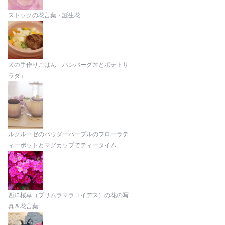
ストックの花言葉・誕生花
犬の手作りごはん「ハンバーグ丼とポテトサ
ラダ」
ルクルーゼのパウダーパープルのフローラテ
ィーポットとマグカップでティータイム
西洋桜草（プリムラマラコイデス）の花の写
真＆花言葉