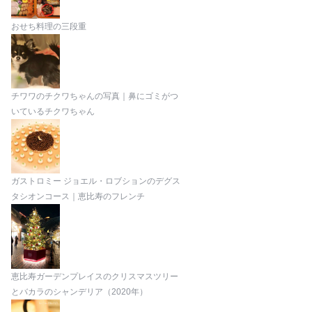
おせち料理の三段重
チワワのチクワちゃんの写真｜鼻にゴミがつ
いているチクワちゃん
ガストロミー ジョエル・ロブションのデグス
タシオンコース｜恵比寿のフレンチ
恵比寿ガーデンプレイスのクリスマスツリー
とバカラのシャンデリア（2020年）