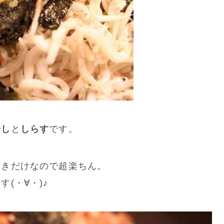
干し
と
しらす
です。
ときだけなので超楽ちん。
(・∀・)♪