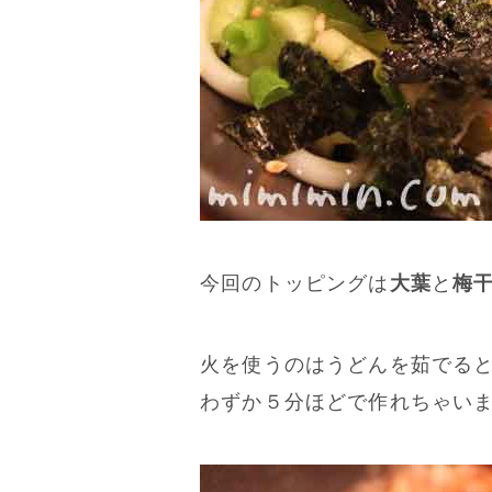
今回のトッピングは
大葉
と
梅
火を使うのはうどんを茹でる
わずか５分ほどで作れちゃいます