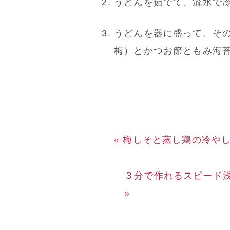
うどんを茹でて、流水で
うどんを器に盛って、そ
梅）とかつお節ともみ海
« 梅しそと蒸し鶏の冷や
３分で作れるスピード
»